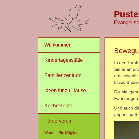
Pust
Evangelis
Willkommen
Bewegun
Kindertagesstätte
In der Turnh
Sinne an und
Familienzentrum
das sowohl 
braucht aber
Ideen für zu Hause
Die viel gen
Fahrzeugen 
Kochrezepte
Und auch die
angeschafft
Förderverein
Werden Sie Mitglied