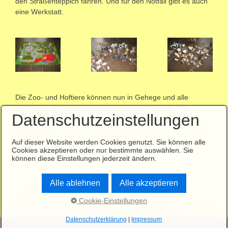
den Straßenteppich fahren. Und für den Notfall gibt es auch
eine Werkstatt.
Die Zoo- und Hoftiere können nun in Gehege und alle
möglichen anderen Bauwerke eingebaut werden. Mal
Datenschutzeinstellungen
gucken, ob der Gorilla bis oben auf den höchsten Turm
klettern kann und ob sich Schafe, Hund und Rehe in einem
Stall vertragen.
Auf dieser Website werden Cookies genutzt. Sie können alle
Cookies akzeptieren oder nur bestimmte auswählen. Sie
können diese Einstellungen jederzeit ändern.
Alle ablehnen
Alle akzeptieren
© 2024 Pusteblume
Kontakt
Impressum
Datenschutz
Cookie-Einstellungen
Datenschutzerklärung
|
Impressum